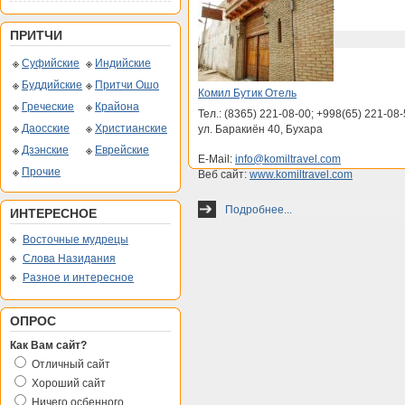
Веб сайт:
www.minzifa.com
ПРИТЧИ
Подробнее...
Суфийские
Индийские
Буддийские
Притчи Ошо
Комил Бутик Отель
Греческие
Крайона
Тел.: (8365) 221-08-00; +998(65) 221-08
Даосские
Христианские
ул. Баракиён 40, Бухара
Дзэнские
Еврейские
E-Mail:
info@komiltravel.com
Прочие
Веб сайт:
www.komiltravel.com
Подробнее...
ИНТЕРЕСНОЕ
Восточные мудрецы
Слова Назидания
Разное и интересное
ОПРОС
Как Вам сайт?
Отличный сайт
Хороший сайт
Ничего осбенного