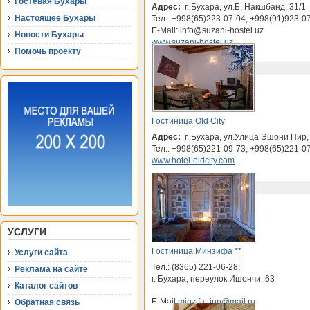
Гостевая Бухары
Адрес:
г. Бухара, ул.Б. Накшбанд, 31/1
Настоящее Бухары
Тел.: +998(65)223-07-04; +998(91)923-0
E-Mail: info@suzani-hostel.uz
Новости Бухары
www.suzani-hostel.uz
Помочь проекту
Подробнее...
Гостиница Old City
Адрес:
г. Бухара, ул.Улица Эшони Пир, 
Тел.: +998(65)221-09-73; +998(65)221-0
www.hotel-oldcity.com
Подробнее...
УСЛУГИ
Гостиница Минзифа **
Услуги сайта
Тел.: (8365) 221-06-28;
Реклама на сайте
г. Бухара, переулок Ишончи, 63
Каталог сайтов
E-Mail:
minzifa_inn@mail.ru
Обратная связь