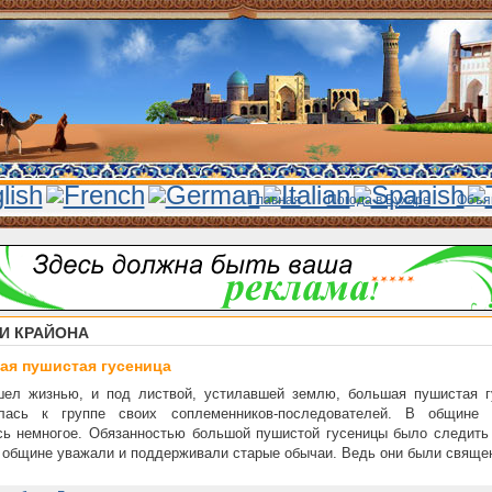
Главная
Погода в Бухаре
Объя
И КРАЙОНА
я пушистая гусеница
шел жизнью, и под листвой, устилавшей землю, большая пушистая г
лась к группе своих соплеменников-последователей. В общине 
ь немногое. Обязанностью большой пушистой гусеницы было следить 
 общине уважали и поддерживали старые обычаи. Ведь они были свяще