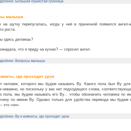
дробнее: Большая пушистая гусеница
сы малыша
е на шутку перепугалась, когда у неё в прачечной появился ангел-
го роста.
ы здесь делаешь?
ожидала, что я приду на кухню? — спросил ангел.
дробнее: Вопросы малыша
омнаты, где проходит урок
л человек, которого мы будем называть Ву. Какого пола был Ву для
а неважно, но поскольку у вас нет подходящего слова, соответствующ
о пола, мы будем называть его Ву... чтобы обозначить человека по и
чину по имени Ву. Однако только для удобства перевода мы будем с
— это «он».
робнее: Ву и комнаты, где проходит урок