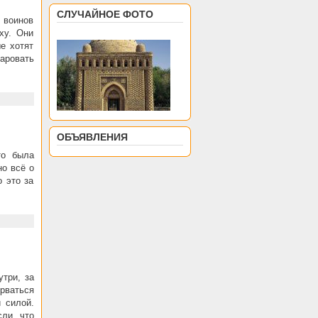
СЛУЧАЙНОЕ ФОТО
 воинов
ху. Они
е хотят
аровать
ОБЪЯВЛЕНИЯ
то была
но всё о
 это за
три, за
рваться
 силой.
ли, что