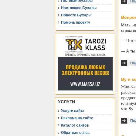
Гостевая Бухары
По
Настоящее Бухары
Новости Бухары
Вопро
Помочь проекту
Мать н
огромно
— Что т
— А ты 
По
Ву и к
Жил-бы
рассказ
среднег
УСЛУГИ
или муж
что Ву 
Услуги сайта
Реклама на сайте
Под
Каталог сайтов
Обратная связь