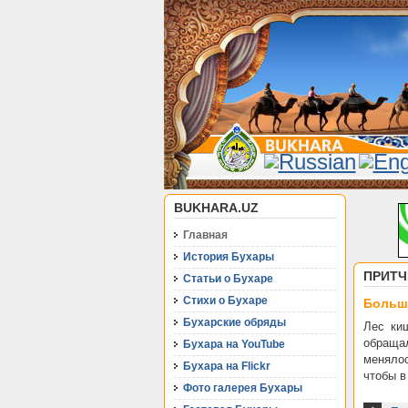
BUKHARA.UZ
Главная
История Бухары
ПРИТЧ
Статьи о Бухаре
Стихи о Бухаре
Больша
Бухарские обряды
Лес ки
обраща
Бухара на YouTube
менялос
Бухара на Flickr
чтобы в
Фото галерея Бухары