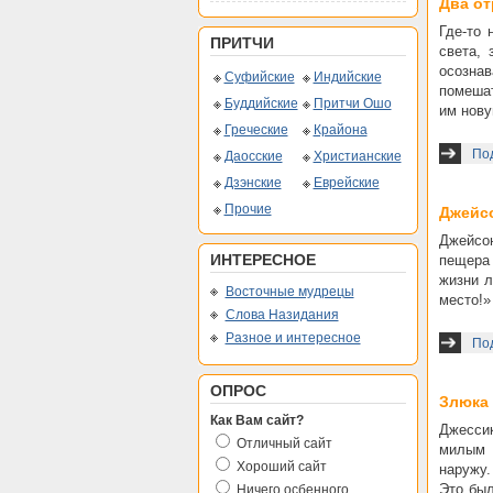
Два от
Где-то 
ПРИТЧИ
света,
осознав
Суфийские
Индийские
помешат
Буддийские
Притчи Ошо
им нову
Греческие
Крайона
Под
Даосские
Христианские
Дзэнские
Еврейские
Прочие
Джейсо
Джейсо
ИНТЕРЕСНОЕ
пещера 
жизни л
Восточные мудрецы
место!»
Слова Назидания
Разное и интересное
По
ОПРОС
Злюка
Как Вам сайт?
Джессик
Отличный сайт
милым 
Хороший сайт
наружу.
Это был
Ничего осбенного