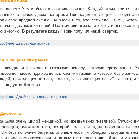
ряда воинов
на планете Земля было два отряда воинов. Каждый отряд состоял из
 знавших о новых дарах, которыми Бог наделяет людей в новую эпо
али своё предназначение, но знали и то, что есть силы тьмы, которы
ь им в достижении целей. Поэтому они воззвали к Богу и попросили д
ю энергию. В результате каждый воин получил некий свёрток.
робнее: Два отряда воинов
н и пещера творения
н находился у входа в огромную пещеру, которую сразу узнал. Э
творения, место, где хранились хроники Акаши, в которых было записа
юдей, приходящих на нашу планету и покидающих её. «О, я знаю, что
 — подумал Джейсон.
дробнее: Джейсон и пещера творения
 Джессика
а была очень милой женщиной, но чрезвычайно гневливой. Глубоко вну
фасадом, клокотал гнев, который только и ждал возможности про
 Он был исполнен безумия, злопамятности и обладал разрушительной
а и сила саморазрушения, и потому гнев подталкивал Джессику к мыс