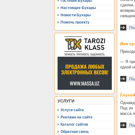
Гостевая Бухары
сделки,
Настоящее Бухары
возвращ
Новости Бухары
священн
Помочь проекту
Под
Вся су
Приходи
— Я при
одной н
Под
Глухо
УСЛУГИ
Однажды
Под их 
Услуги сайта
масса 
Реклама на сайте
Каталог сайтов
Под
Обратная связь