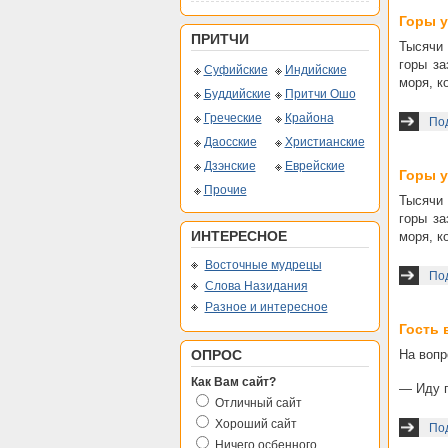
Горы у
ПРИТЧИ
Тысячи 
горы за
Суфийские
Индийские
моря, к
Буддийские
Притчи Ошо
Греческие
Крайона
Под
Даосские
Христианские
Дзэнские
Еврейские
Горы у
Прочие
Тысячи 
горы за
ИНТЕРЕСНОЕ
моря, к
Восточные мудрецы
Под
Слова Назидания
Разное и интересное
Гость 
ОПРОС
На вопр
Как Вам сайт?
— Иду п
Отличный сайт
Хороший сайт
Под
Ничего осбенного