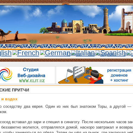
Главная
Погода в Бухаре
Объя
СКИЕ ПРИТЧИ
 и вздох
о соседству два еврея. Один из них был знатоком Торы, а другой —
ком.
сосед вставал до зари и спешил в синагогу. После нескольких часов за
 беззаветно молился, отправлялся домой, наскоро завтракал и возвра
у, чтобы заниматься до обеда. Затем он шёл на рынок, где заключал н