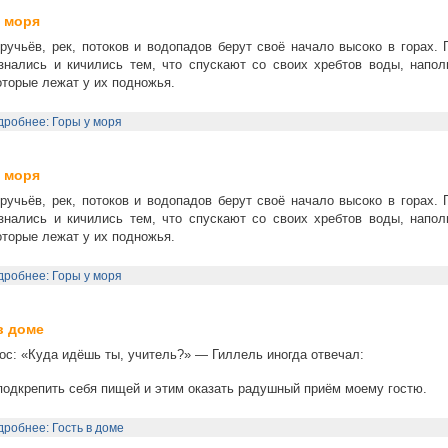
 моря
ручьёв, рек, потоков и водопадов берут своё начало высоко в горах.
знались и кичились тем, что спускают со своих хребтов воды, напо
оторые лежат у их подножья.
робнее: Горы у моря
 моря
ручьёв, рек, потоков и водопадов берут своё начало высоко в горах.
знались и кичились тем, что спускают со своих хребтов воды, напо
оторые лежат у их подножья.
робнее: Горы у моря
в доме
ос: «Куда идёшь ты, учитель?» — Гиллель иногда отвечал:
одкрепить себя пищей и этим оказать радушный приём моему гостю.
робнее: Гость в доме