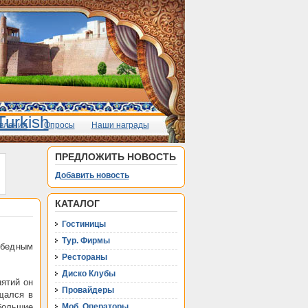
вления
Опросы
Наши награды
ПРЕДЛОЖИТЬ НОВОСТЬ
Добавить новость
КАТАЛОГ
Гостиницы
Тур. Фирмы
 бедным
Рестораны
Диско Клубы
нятий он
Провайдеры
щался в
ебольшие
Моб. Операторы