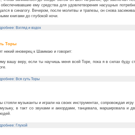
 обеспечивавшие ему средства для удовлетворения насущных потребно
ался в синагогу. Вечером, после молитвы и трапезы, он снова засижив
ыми книгами до глубокой ночи.
робнее: Взгляд и вздох
ть Торы
т некий иноверец к Шаммаю и говорит:
му вашу веру, если ты научишь меня всей Торе, пока я в силах буду с
оге.
робнее: Вся суть Торы
й
 стояли музыканты и играли на своих инструментах, сопровождая игру
музыку, в такт со звуками и аккордами, танцевала, маршировала и дв
людей.
робнее: Глухой