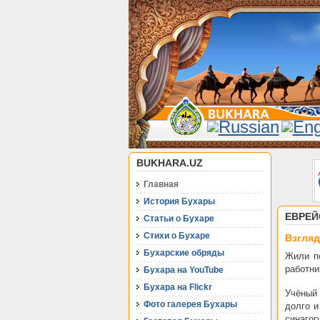
BUKHARA.UZ
Главная
История Бухары
ЕВРЕЙ
Статьи о Бухаре
Стихи о Бухаре
Взгляд
Бухарские обряды
Жили п
работни
Бухара на YouTube
Бухара на Flickr
Учёный 
Фото галерея Бухары
долго и
синагог