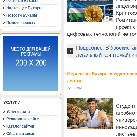
Гостевая Бухары
лицензир
Настоящее Бухары
Криптоф
Новости Бухары
Ромитан
Помочь проекту
проект 
цифровых технологий не толь
Подробнее: В Узбекиста
легальный криптомайнин
Студент из Бухары создал тех
листвы
22.02.2026
УСЛУГИ
Студент 
Услуги сайта
агробиот
Реклама на сайте
универс
Каталог сайтов
инновац
листьев
Обратная связь