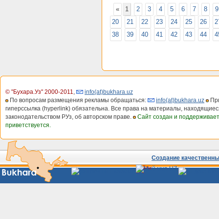
«
1
2
3
4
5
6
7
8
9
20
21
22
23
24
25
26
2
38
39
40
41
42
43
44
4
© "Бухара.Уз" 2000-2011
,
info(at)bukhara.uz
По вопросам размещения рекламы обращаться:
info(at)bukhara.uz
При
гиперссылка (hyperlink) обязательна. Все права на материалы, находящиес
законодательством РУз, об авторском праве.
Сайт создан и поддерживае
приветствуется.
Создание качественных
Сайты
Узбекистана