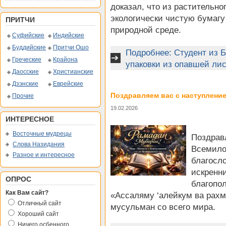
доказал, что из растительн
экологически чистую бумагу
ПРИТЧИ
природной среде.
Суфийские
Индийские
Буддийские
Притчи Ошо
Подробнее: Студент из 
Греческие
Крайона
упаковки из опавшей ли
Даосские
Христианские
Дзэнские
Еврейские
Поздравляем вас с наступлени
Прочие
19.02.2026
ИНТЕРЕСНОЕ
Восточные мудрецы
Поздравл
Слова Назидания
Всемило
Разное и интересное
благосл
искренн
ОПРОС
благопо
Как Вам сайт?
«Ассаляму ‘алейкум ва рахм
Отличный сайт
мусульман со всего мира.
Хороший сайт
Ничего осбенного