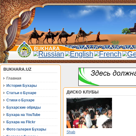
BUKHARA.UZ
Главная
История Бухары
ДИСКО КЛУБЫ
Статьи о Бухаре
Стихи о Бухаре
Бухарские обряды
Бухара на YouTube
Бухара на Flickr
Фото галерея Бухары
Shab