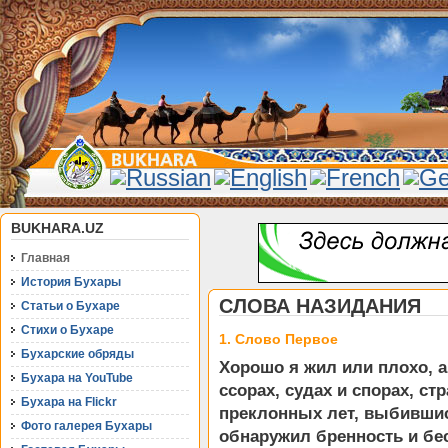
BUKHARA.UZ
Главная
История Бухары
СЛОВА НАЗИДАНИЯ
Статьи о Бухаре
Стихи о Бухаре
1. Слово Первое
Бухарские обряды
Хорошо я жил или плохо, а
Бухара на YouTube
ссорах, судах и спорах, ст
Бухара на Flickr
преклонных лет, выбившис
Фото галерея Бухары
обнаружил бренность и бе