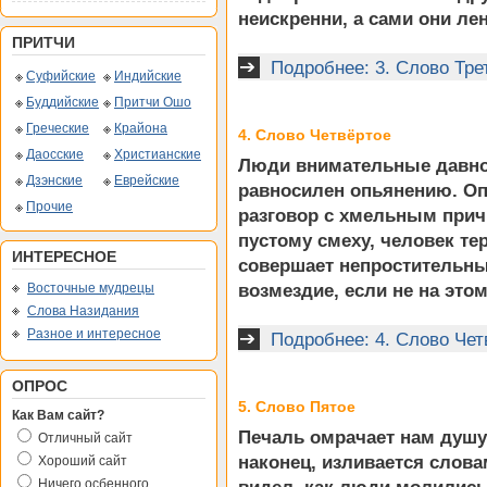
неискренни, а сами они 
ПРИТЧИ
Подробнее: 3. Слово Тре
Суфийские
Индийские
Буддийские
Притчи Ошо
Греческие
Крайона
4. Слово Четвёртое
Даосские
Христианские
Люди внимательные давно
Дзэнские
Еврейские
равносилен опьянению. Оп
Прочие
разговор с хмельным прич
пустому смеху, человек тер
ИНТЕРЕСНОЕ
совершает непростительные
Восточные мудрецы
возмездие, если не на этом,
Слова Назидания
Разное и интересное
Подробнее: 4. Слово Чет
ОПРОС
5. Слово Пятое
Как Вам сайт?
Печаль омрачает нам душу,
Отличный сайт
наконец, изливается словам
Хороший сайт
Ничего осбенного