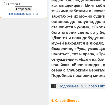
видел, как люди молились
Отстой!!!
как младенцев». Мнят себ
тяжкими заботами и несчас
Показать результаты
заботах же их можно судит
осталось до полудня, дела
становится чужим», «Скот д
богатого лик светел, а у б
«Джигит и волк добудут пи
мужей находятся в людях, 
безделия», «Рука, умеющая
нажиться, тот и прав», «П
отчуждения», «Если на бая 
надейся», «Если голоден, с
озера с глубокими берегам
Подобных пословиц множе
Подробнее: 5. Слово Пят
6. Слово Шестое