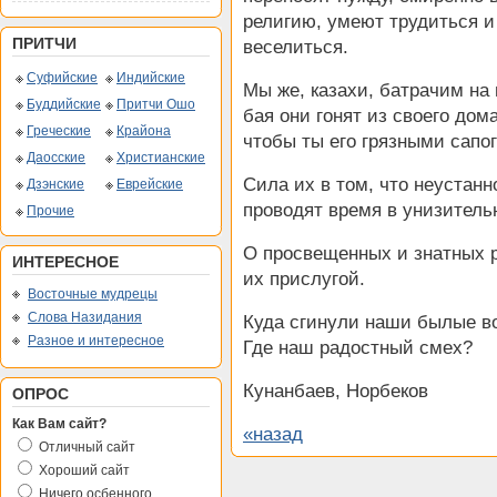
религию, умеют трудиться и
ПРИТЧИ
веселиться.
Суфийские
Индийские
Мы же, казахи, батрачим на
Буддийские
Притчи Ошо
бая они гонят из своего дома
Греческие
Крайона
чтобы ты его грязными сапо
Даосские
Христианские
Сила их в том, что неустанн
Дзэнские
Еврейские
проводят время в унизитель
Прочие
О просвещенных и знатных р
ИНТЕРЕСНОЕ
их прислугой.
Восточные мудрецы
Слова Назидания
Куда сгинули наши былые в
Разное и интересное
Где наш радостный смех?
Кунанбаев, Норбеков
ОПРОС
Как Вам сайт?
«назад
Отличный сайт
Хороший сайт
Ничего осбенного