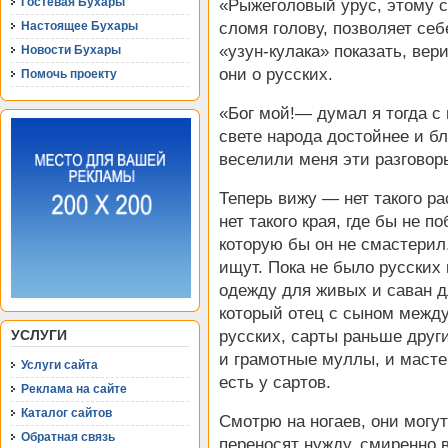
Гостевая Бухары
«Рыжеголовый урус, этому ст
Настоящее Бухары
сломя голову, позволяет себе
«узун-кулака» показать, вер
Новости Бухары
они о русских.
Помочь проекту
«Бог мой!— думал я тогда с
свете народа достойнее и бл
веселили меня эти разговор
Теперь вижу — нет такого ра
нет такого края, где бы не п
которую бы он не смастерил
ищут. Пока не было русских
одежду для живых и саван д
который отец с сыном между
УСЛУГИ
русских, сарты раньше друг
и грамотные муллы, и масте
Услуги сайта
есть у сартов.
Реклама на сайте
Каталог сайтов
Смотрю на ногаев, они могу
Обратная связь
переносят нужду, смиренно 