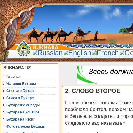
BUKHARA.UZ
Главная
История Бухары
2. СЛОВО ВТОРОЕ
Статьи о Бухаре
Стихи о Бухаре
При встрече с ногаями тоже 
Бухарские обряды
верблюда боится, верхом на 
Бухара на YouTube
и беглые, и солдаты, и торг
Бухара на Flickr
следовало вас называть».
Фото галерея Бухары