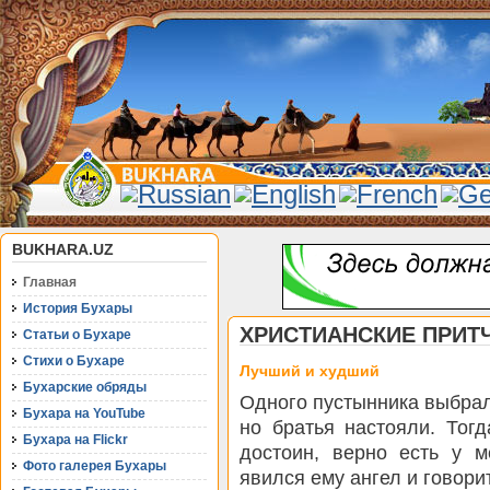
BUKHARA.UZ
Главная
История Бухары
ХРИСТИАНСКИЕ ПРИТ
Статьи о Бухаре
Стихи о Бухаре
Лучший и худший
Бухарские обряды
Одного пустынника выбрал
Бухара на YouTube
но братья настояли. Тог
Бухара на Flickr
достоин, верно есть у м
Фото галерея Бухары
явился ему ангел и говори