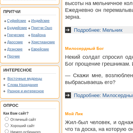
высоты на мельничное кол
Ежедневно он перемалыва
ПРИТЧИ
зерна.
Суфийские
Индийские
Буддийские
Притчи Ошо
Подробнее: Мельник
Греческие
Крайона
Даосские
Христианские
Милосердный Бог
Дзэнские
Еврейские
Некий солдат спросил од
Прочие
Бог прощение грешникам. 
ИНТЕРЕСНОЕ
— Скажи мне, возлюблен
Восточные мудрецы
выбрасываешь его?
Слова Назидания
Разное и интересное
Подробнее: Милосердны
ОПРОС
Как Вам сайт?
Мой Лик
Отличный сайт
Жил-был человек, и однаж
Хороший сайт
что та доска, на которую о
Ничего осбенного