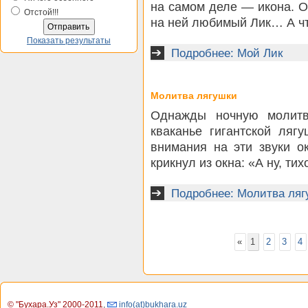
на самом деле — икона. О
Отстой!!!
на ней любимый Лик… А чт
Показать результаты
Подробнее: Мой Лик
Молитва лягушки
Однажды ночную молитв
кваканье гигантской ляг
внимания на эти звуки о
крикнул из окна: «А ну, ти
Подробнее: Молитва ляг
«
1
2
3
4
© "Бухара.Уз" 2000-2011
,
info(at)bukhara.uz