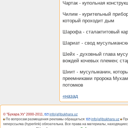
Чартак - купольная конструк
Чилим - курительный прибор
который проходит дым
Шарофа - сталактитовый ка
Шариат - свод мусульмански
Шейх - духовный глава мусу
вождей кочевых племен; ста
Шиит - мусульманин, котор
преемниками пророка Мухам
потомков
«назад
© "Бухара.Уз" 2000-2011
,
info(at)bukhara.uz
По вопросам размещения рекламы обращаться:
info(at)bukhara.uz
При
гиперссылка (hyperlink) обязательна. Все права на материалы, находящиес