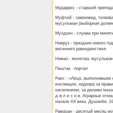
Мударрис - старший препод
Муфтий - законовед, толков
мусульман (выборная должн
Муэдзин - служка при мечет
Навруз - праздник нового го
весеннего равноденствия
Намаз - молитва; мусульман
Пештак - портал
Раис - «Лицо, выполнявшее 
инспекции, надзора за пра
населением, за делами маза
д ж л и с о в. Аграрные отн
начале ХХ века. Душанбе, 19
Рамазан - десятый месяц му