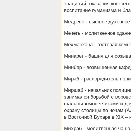
традиций, оказания конкре
воспитание гуманизма и бла
Медресе - высшее духовное
Мечеть - молитвенное здани
Мехманхана - гостевая комн
Минарет - башня для созыв
Минбар - возвышенная кафе
Мираб - распорядитель пол
Миршаб - начальник полици
занимался борьбой с воровс
фальшивомонетчиками и дру
охрану столицы по ночам (А.
в Восточной Бухаре в XIX – 
Михраб - молитвенная чаша