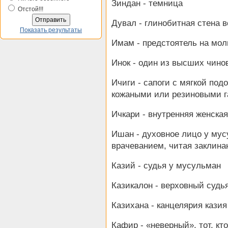
Зиндан - темница
Отстой!!!
Дувал - глинобитная стена в
Показать результаты
Имам - предстоятель на мол
Инок - один из высших чино
Ичиги - сапоги с мягкой под
кожаными или резиновыми 
Ичкари - внутренняя женска
Ишан - духовное лицо у му
врачеванием, читая заклина
Казий - судья у мусульман
Казикалон - верховный судь
Казихана - канцелярия казия
Кафир - «неверный», тот, кт