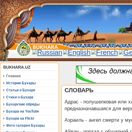
BUKHARA.UZ
Главная
История Бухары
СЛОВАРЬ
Статьи о Бухаре
Стихи о Бухаре
Адрас - полушелковая или х
Бухарские обряды
предназначавшаяся для верх
Бухара на YouTube
Бухара на Flickr
Азраиль - ангел смерти у м
Фото галерея Бухары
Айван - портал с обширной 