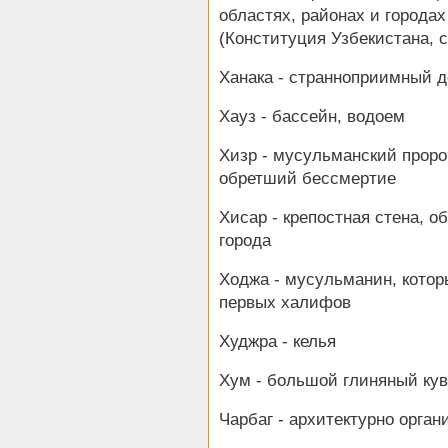
областях, районах и города
(Конституция Узбекистана, 
Ханака - странноприимный 
Хауз - бассейн, водоем
Хизр - мусульманский проро
обретший бессмертие
Хисар - крепостная стена, о
города
Ходжа - мусульманин, которы
первых халифов
Худжра - келья
Хум - большой глиняный кув
Чарбаг - архитектурно орга