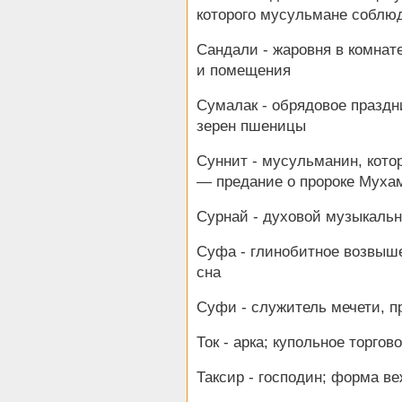
которого мусульмане соблю
Сандали - жаровня в комнат
и помещения
Сумалак - обрядовое празд
зерен пшеницы
Суннит - мусульманин, кото
— предание о пророке Муха
Сурнай - духовой музыкаль
Суфа - глинобитное возвыше
сна
Суфи - служитель мечети, 
Ток - арка; купольное торго
Таксир - господин; форма в