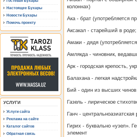
Гостевая Бухары
колоннах)
Настоящее Бухары
Новости Бухары
Ака - брат (употребляется 
Помочь проекту
Аксакал - старейший в роде;
Амаки - дядя (употребляетс
Амлякда - чиновник, ведавш
Арк - городская крепость, у
Балахана - легкая надстрой
Бий - один из высших чинов
Газель - лирическое стихотв
УСЛУГИ
Услуги сайта
Ганч - центральноазиатская 
Реклама на сайте
Гирих - буквально «узел». 
Каталог сайтов
элемент
Обратная связь