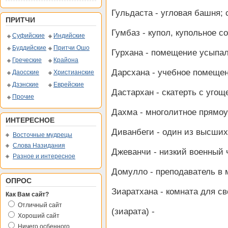
Гульдаста - угловая башня;
ПРИТЧИ
Гумбаз - купол, купольное 
Суфийские
Индийские
Буддийские
Притчи Ошо
Гурхана - помещение усыпа
Греческие
Крайона
Дарсхана - учебное помеще
Даосские
Христианские
Дзэнские
Еврейские
Дастархан - скатерть с уго
Прочие
Дахма - многолитное прямо
ИНТЕРЕСНОЕ
Диванбеги - один из высших
Восточные мудрецы
Слова Назидания
Джеванчи - низкий военный 
Разное и интересное
Домулло - преподаватель в
ОПРОС
Зиаратхана - комната для с
Как Вам сайт?
Отличный сайт
(зиарата) -
Хороший сайт
Ничего осбенного