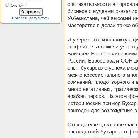
состязательности в торговле
Отстой!!!
бизнесе с иудеями оказалис
Узбекистана, чей высокий и
Показать результаты
мастерство в делах также о
Я уверен, что конфликтующи
конфликте, а также и участ
Ближнем Востоке чиновники
России, Евросоюза и ООН до
опыт бухарского успеха меж
межконфессионального много
сомнений, плодотворного и 
много негативных, трагичес
арабов, персов. На этом фо
исторический пример Бухары 
пригоден для возрождения в
Отсюда еще одна полезная с
последствий бухарского фе