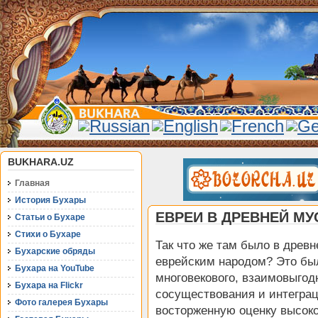
BUKHARA.UZ
Главная
История Бухары
ЕВРЕИ В ДРЕВНЕЙ М
Статьи о Бухаре
Стихи о Бухаре
Так что же там было в древ
Бухарские обряды
еврейским народом? Это бы
Бухара на YouTube
многовекового, взаимовыгод
Бухара на Flickr
сосуществования и интегра
Фото галерея Бухары
восторженную оценку высок