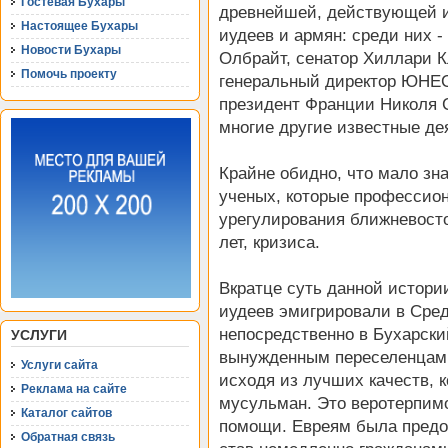
Гостевая Бухары
древнейшей, действующей и
Настоящее Бухары
иудеев и армян: среди них 
Новости Бухары
Олбрайт, сенатор Хиллари К
Помочь проекту
генеральный директор ЮНЕ
президент Франции Николя С
многие другие известные де
Крайне обидно, что мало зн
ученых, которые профессио
урегулирования ближневост
лет, кризиса.
Вкратце суть данной истории
иудеев эмигрировали в Сред
непосредственно в Бухарски
УСЛУГИ
вынужденным переселенцам 
Услуги сайта
исходя из лучших качеств, 
Реклама на сайте
мусульман. Это веротерпим
Каталог сайтов
помощи. Евреям была предо
Обратная связь