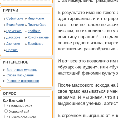
став немедленно гражданами
ПРИТЧИ
В результате именно такого
адаптировались и интегриро
Суфийские
Индийские
того – они не только не ас
Буддийские
Притчи Ошо
числом, но их количество уве
Греческие
Крайона
воистину поражает! - создал
Даосские
Христианские
основе родного языка, фарси
Дзэнские
Еврейские
достижения разнообразных на
Прочие
И вот все это позволило им
ИНТЕРЕСНОЕ
«бухарские иудеи», или «бух
Восточные мудрецы
настоящий феномен культур
Слова Назидания
Разное и интересное
После массового исхода на 
свое право называться имен
ОПРОС
евреями. И мы знаем, что в
Как Вам сайт?
выдающиеся ученых, артист
Отличный сайт
Хороший сайт
В огромном выигрыше от мно
Ничего осбенного